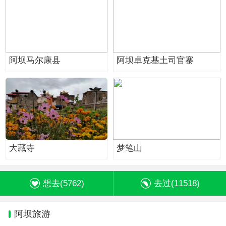
阿坝马尔康县
阿坝卓克基土司官寨
大藏寺
梦笔山
想去(
5762
)
去过(
11518
)
阿坝旅游