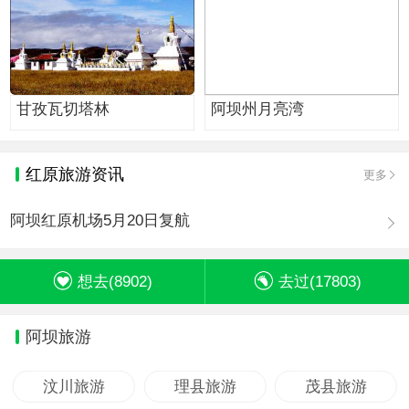
甘孜瓦切塔林
阿坝州月亮湾
红原旅游资讯
更多
阿坝红原机场5月20日复航
想去(
8902
)
去过(
17803
)
阿坝旅游
汶川旅游
理县旅游
茂县旅游