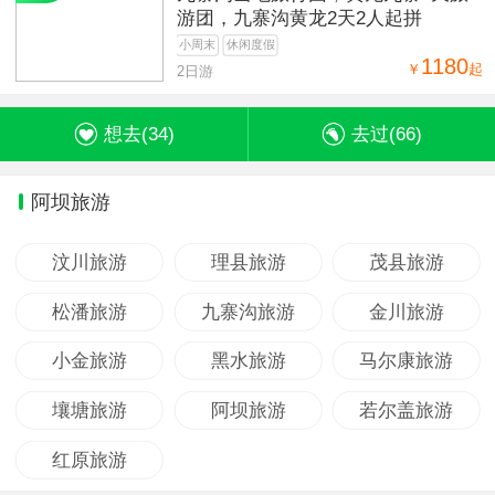
游团，九寨沟黄龙2天2人起拼
小周末
休闲度假
1180
￥
起
2日游
想去(
34
)
去过(
66
)
阿坝旅游
汶川旅游
理县旅游
茂县旅游
松潘旅游
九寨沟旅游
金川旅游
小金旅游
黑水旅游
马尔康旅游
壤塘旅游
阿坝旅游
若尔盖旅游
红原旅游