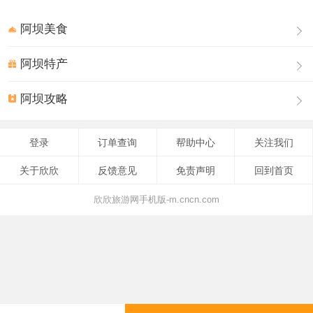
长0.55米、宽0.22米、厚0.1米的砖砌成，顶部呈半月形，
门基大石上有流云、奔马之类的浮雕，城门正面施马面，
阿坝美食
有贴壁石门楣，柱础雕莲花。
石门洞口精美的浮雕“双鹤图”与城内的“双鹿图”合称为“鹤鹿
阿坝特产
同春”,代表吉祥如意的意思。整座建筑，布局精美，规模宏
阿坝攻略
大，是中国古城建筑的经典之作。
松州古城景区由游人中心、文成公主塑像、汉唐乐府、古
城墙、琴鹤楼等部分组成。目前已经完成了古城墙上有关
登录
订单查询
帮助中心
关注我们
项目的开发与打造，游客们在城墙上能免费体验到射箭、
关于欣欣
反馈意见
免责声明
回到首页
品藏马茶、“穿越唐朝”、“边关巡防”等娱乐性、参与性的节
目。
欣欣旅游网手机版-m.cncn.com
还可以参观各个展馆和诗歌文化长廊，更能感受到汉唐时
期古松州悠久的历史和灿烂的文化带来的不一样的震撼。
在这里能实现畅游松州，悠享美食；宿茶马古道，感边城
风情；行丝绸之路，悟岁月沧桑。
观《汉唐松州梦，展高原古风》的一次心灵之旅。