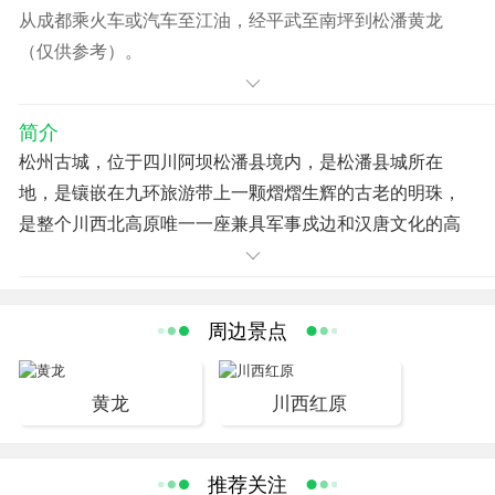
从成都乘火车或汽车至江油，经平武至南坪到松潘黄龙
（仅供参考）。
简介
松州古城，位于四川阿坝松潘县境内，是松潘县城所在
地，是镶嵌在九环旅游带上一颗熠熠生辉的古老的明珠，
是整个川西北高原唯一一座兼具军事戍边和汉唐文化的高
原古城。
现存的松州古城，为明代遗存，明世宗嘉靖五年，总兵何
卿增修外城1.35公里。松州具备了内城外廓的规模，城墙
周边景点
全长6.212公里，有城门七道：东门名为“觐阳门”、南门名
为“延薰门”、西门名为“威远门”、北门名为“镇羌门”、外城南
黄龙
川西红原
城门称“埠清门”（至今仍保留有完整的瓮城门）、西南山麓
开小西门、外城临江开“临江门”。
城门均用长1米、宽0.4米、厚0.4米的平行六面条石拱券和
推荐关注