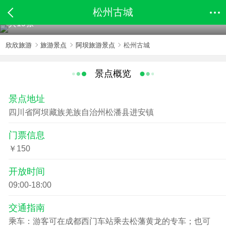
松州古城
共19张
欣欣旅游
旅游景点
阿坝旅游景点
松州古城
景点概览
景点地址
四川省阿坝藏族羌族自治州松潘县进安镇
门票信息
￥150
开放时间
09:00-18:00
交通指南
乘车：游客可在成都西门车站乘去松藩黄龙的专车；也可