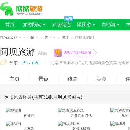
首页
旅游顾问
欣欣优选
跟团游
自助游
目的地攻略
中国
四川
阿坝
阿坝风景图片
>
>
>
>
阿坝旅游
Aba
我想定制阿坝旅游
阵雨
7℃ - 19℃
|
主页
景点
线路
美食
阿坝风景图片
(共有31张阿坝风景图片)
神仙池
九寨沟五彩池
九寨
九寨沟
敦煌木版画