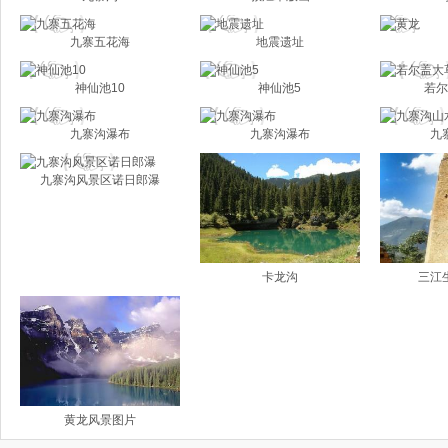
九寨五花海
地震遗址
神仙池10
神仙池5
若尔
九寨沟瀑布
九寨沟瀑布
九
九寨沟风景区诺日郎瀑
卡龙沟
三江
黄龙风景图片