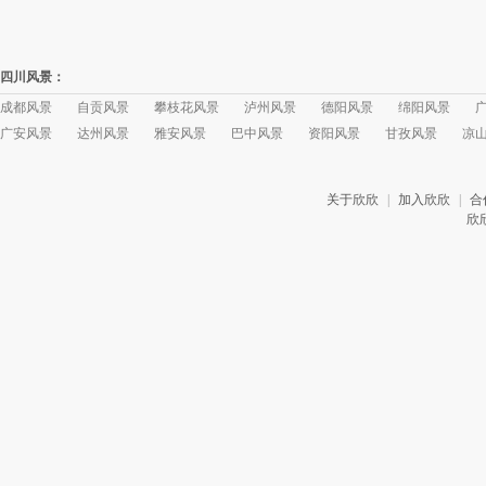
四川风景：
成都风景
自贡风景
攀枝花风景
泸州风景
德阳风景
绵阳风景
广安风景
达州风景
雅安风景
巴中风景
资阳风景
甘孜风景
凉
关于欣欣
|
加入欣欣
|
合
欣欣