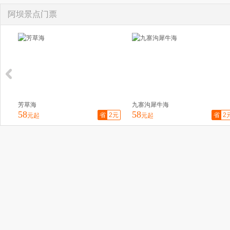
阿坝景点门票
九寨沟犀牛海
五花海
58
58
省
2元
省
2元
起
元起
元起